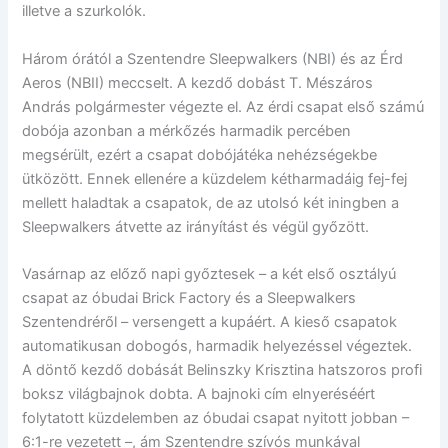
illetve a szurkolók.
Három órától a Szentendre Sleepwalkers (NBI) és az Érd
Aeros (NBII) meccselt. A kezdő dobást T. Mészáros
András polgármester végezte el. Az érdi csapat első számú
dobója azonban a mérkőzés harmadik percében
megsérült, ezért a csapat dobójátéka nehézségekbe
ütközött. Ennek ellenére a küzdelem kétharmadáig fej-fej
mellett haladtak a csapatok, de az utolsó két iningben a
Sleepwalkers átvette az irányítást és végül győzött.
Vasárnap az előző napi győztesek – a két első osztályú
csapat az óbudai Brick Factory és a Sleepwalkers
Szentendréről – versengett a kupáért. A kieső csapatok
automatikusan dobogós, harmadik helyezéssel végeztek.
A döntő kezdő dobását Belinszky Krisztina hatszoros profi
boksz világbajnok dobta. A bajnoki cím elnyeréséért
folytatott küzdelemben az óbudai csapat nyitott jobban –
6:1-re vezetett –, ám Szentendre szívós munkával