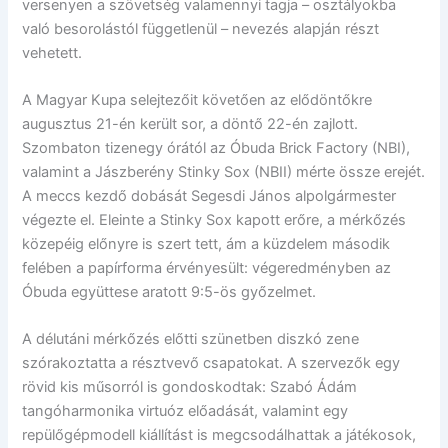
versenyen a szövetség valamennyi tagja – osztályokba
való besorolástól függetlenül – nevezés alapján részt
vehetett.
A Magyar Kupa selejtezőit követően az elődöntőkre
augusztus 21-én került sor, a döntő 22-én zajlott.
Szombaton tizenegy órától az Óbuda Brick Factory (NBI),
valamint a Jászberény Stinky Sox (NBII) mérte össze erejét.
A meccs kezdő dobását Segesdi János alpolgármester
végezte el. Eleinte a Stinky Sox kapott erőre, a mérkőzés
közepéig előnyre is szert tett, ám a küzdelem második
felében a papírforma érvényesült: végeredményben az
Óbuda együttese aratott 9:5-ös győzelmet.
A délutáni mérkőzés előtti szünetben diszkó zene
szórakoztatta a résztvevő csapatokat. A szervezők egy
rövid kis műsorról is gondoskodtak: Szabó Ádám
tangóharmonika virtuóz előadását, valamint egy
repülőgépmodell kiállítást is megcsodálhattak a játékosok,