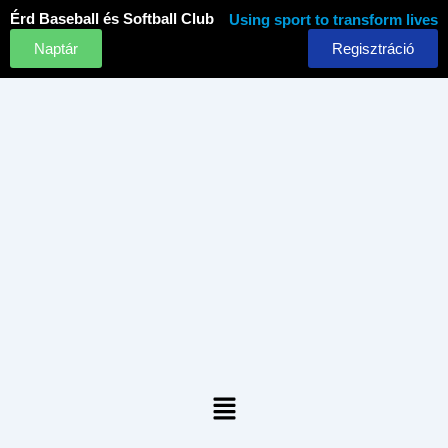
Skip
Érd Baseball és Softball Club
Using sport to transform lives
to
Naptár
Regisztráció
content
Menu