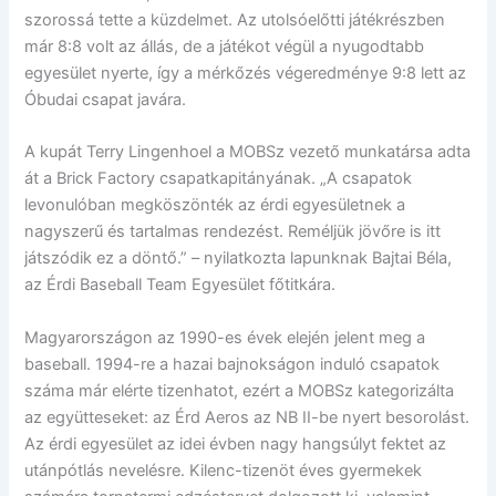
szorossá tette a küzdelmet. Az utolsóelőtti játékrészben
már 8:8 volt az állás, de a játékot végül a nyugodtabb
egyesület nyerte, így a mérkőzés végeredménye 9:8 lett az
Óbudai csapat javára.
A kupát Terry Lingenhoel a MOBSz vezető munkatársa adta
át a Brick Factory csapatkapitányának. „A csapatok
levonulóban megköszönték az érdi egyesületnek a
nagyszerű és tartalmas rendezést. Reméljük jövőre is itt
játszódik ez a döntő.” – nyilatkozta lapunknak Bajtai Béla,
az Érdi Baseball Team Egyesület főtitkára.
Magyarországon az 1990-es évek elején jelent meg a
baseball. 1994-re a hazai bajnokságon induló csapatok
száma már elérte tizenhatot, ezért a MOBSz kategorizálta
az együtteseket: az Érd Aeros az NB II-be nyert besorolást.
Az érdi egyesület az idei évben nagy hangsúlyt fektet az
utánpótlás nevelésre. Kilenc-tizenöt éves gyermekek