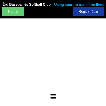
Skip
Érd Baseball és Softball Club
Using sport to transform lives
to
Naptár
Regisztráció
content
Menu