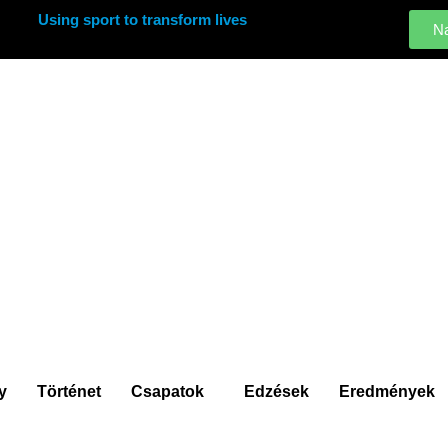
Using sport to transform lives
Na
y
Történet
Csapatok
Edzések
Eredmények