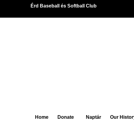
Skip
Érd Baseball és Softball Club
to
content
Home
Donate
Naptár
Our Histor