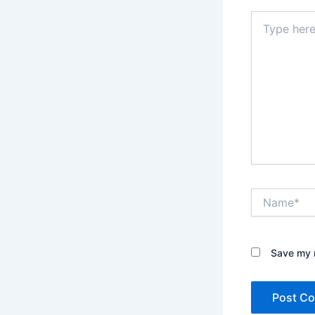
Type
here..
Name*
Save my n