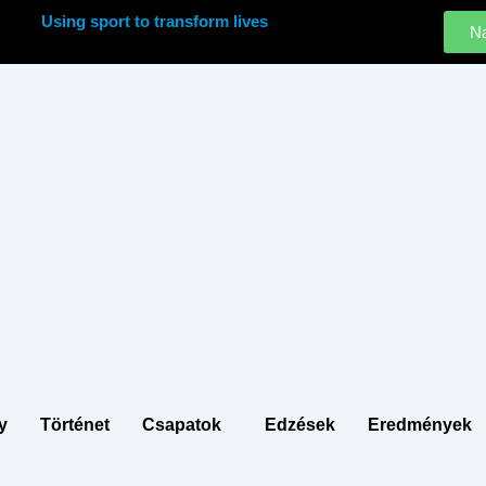
Using sport to transform lives
Na
y
Történet
Csapatok
Edzések
Eredmények