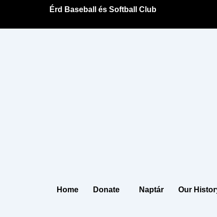
Skip
Érd Baseball és Softball Club
to
content
Home
Donate
Naptár
Our Histor