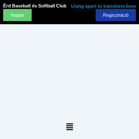
Skip
Érd Baseball és Softball Club
Using sport to transform lives
to
Naptár
Regisztráció
content
Menu