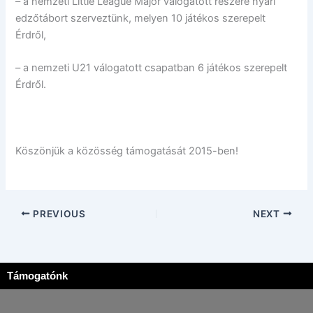
– a nemzeti Little League Major válogatott részére nyári
edzőtábort szerveztünk, melyen 10 játékos szerepelt
Érdről,
– a nemzeti U21 válogatott csapatban 6 játékos szerepelt
Érdről.
Köszönjük a közösség támogatását 2015-ben!
PREVIOUS
NEXT
Támogatónk