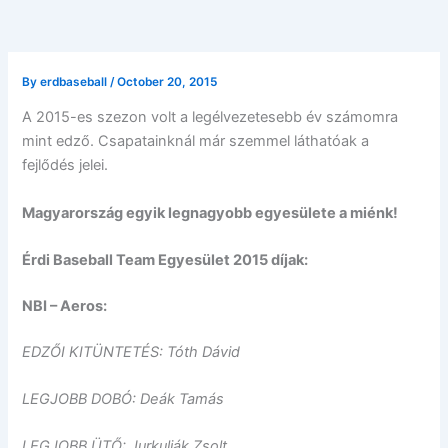
By
erdbaseball
/
October 20, 2015
A 2015-es szezon volt a legélvezetesebb év számomra
mint edző. Csapatainknál már szemmel láthatóak a
fejlődés jelei.
Magyarország egyik legnagyobb egyesülete a miénk!
Érdi Baseball Team Egyesület 2015 díjak:
NBI – Aeros:
EDZŐI KITÜNTETÉS: Tóth Dávid
LEGJOBB DOBÓ: Deák Tamás
LEGJOBB ÜTŐ: Jurkuliák Zsolt