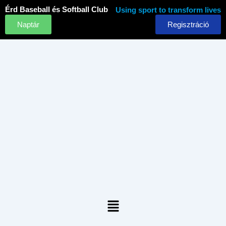
Skip
Érd Baseball és Softball Club
Using sport to transform lives
to
Naptár
Regisztráció
content
Menu