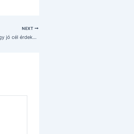
NEXT
Álld ki a próbát egy jó cél érdekében!