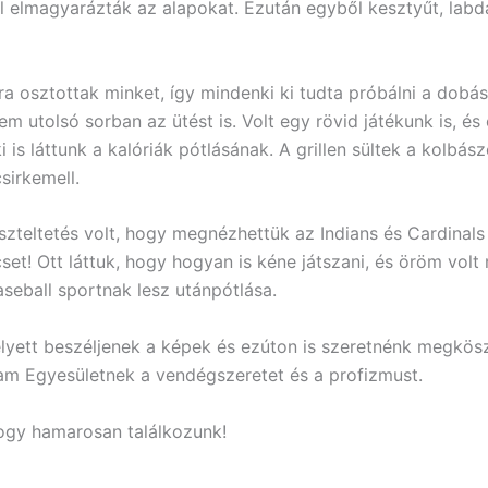
l elmagyarázták az alapokat. Ezután egyből kesztyűt, labdá
ra osztottak minket, így mindenki ki tudta próbálni a dobás
em utolsó sorban az ütést is. Volt egy rövid játékunk is, és
 is láttunk a kalóriák pótlásának. A grillen sültek a kolbász
sirkemell.
szteltetés volt, hogy megnézhettük az Indians és Cardinals
et! Ott láttuk, hogy hogyan is kéne játszani, és öröm volt 
seball sportnak lesz utánpótlása.
lyett beszéljenek a képek és ezúton is szeretnénk megkösz
am Egyesületnek a vendégszeretet és a profizmust.
ogy hamarosan találkozunk!