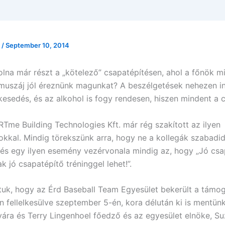
l
/
September 10, 2014
olna már részt a „kötelező” csapatépítésen, ahol a főnök mi
uszáj jól éreznünk magunkat? A beszélgetések nehezen in
kesedés, és az alkohol is fogy rendesen, hiszen mindent a c
Tme Building Technologies Kft. már rég szakított az ilyen
kal. Mindig törekszünk arra, hogy ne a kollegák szabadid
 és egy ilyen esemény vezérvonala mindig az, hogy „Jó csa
ak jó csapatépítő tréninggel lehet!”.
tuk, hogy az Érd Baseball Team Egyesület bekerült a támog
n fellelkesülve szeptember 5-én, kora délután ki is mentün
yára és Terry Lingenhoel főedző és az egyesület elnöke, S