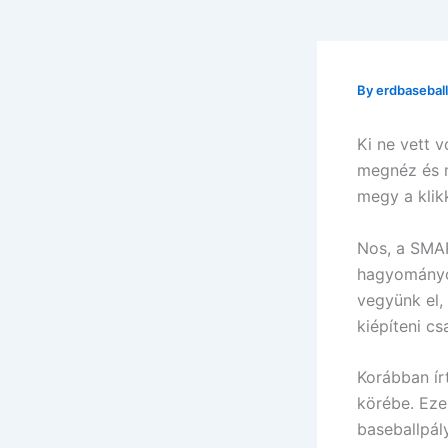
By
erdbasebal
Ki ne vett v
megnéz és m
megy a klik
Nos, a SMAR
hagyományok
vegyünk el,
kiépíteni cs
Korábban ír
körébe. Eze
baseballpál