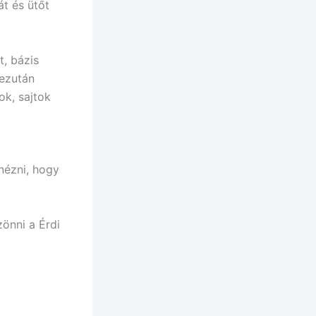
t és ütőt
t, bázis
 ezután
ok, sajtok
nézni, hogy
önni a Érdi