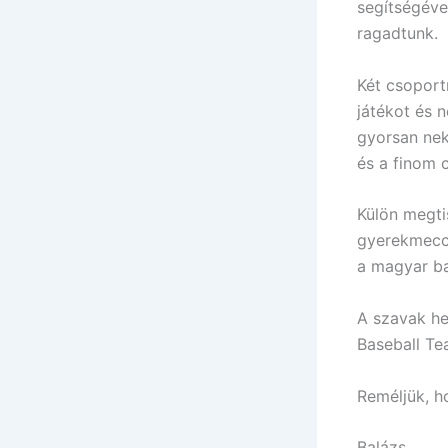
segítségéve
ragadtunk.
Két csoport
játékot és n
gyorsan neki
és a finom c
Külön megti
gyerekmeccs
a magyar ba
A szavak he
Baseball Te
Reméljük, h
Balázs