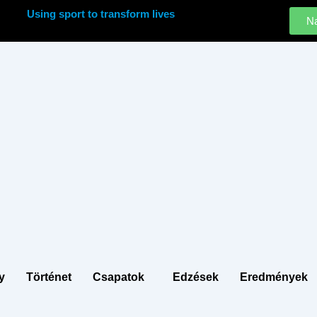
Using sport to transform lives
Na
y
Történet
Csapatok
Edzések
Eredmények