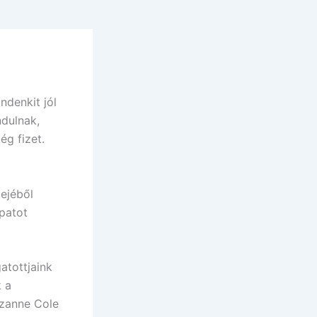
ndenkit jól
dulnak,
ég fizet.
ejéből
patot
atottjaink
k a
uzanne Cole