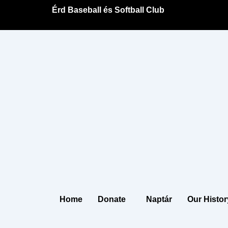
Skip
Érd Baseball és Softball Club
to
content
Home
Donate
Naptár
Our Histor