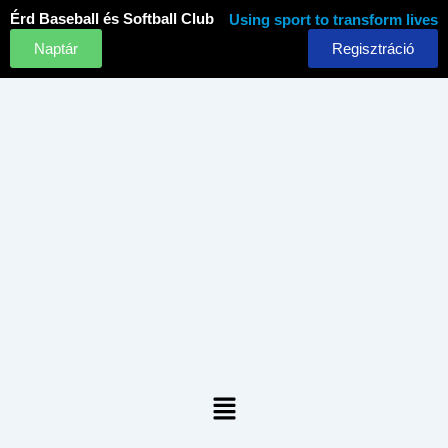
Skip
Érd Baseball és Softball Club
Using sport to transform lives
to
Naptár
Regisztráció
content
Menu