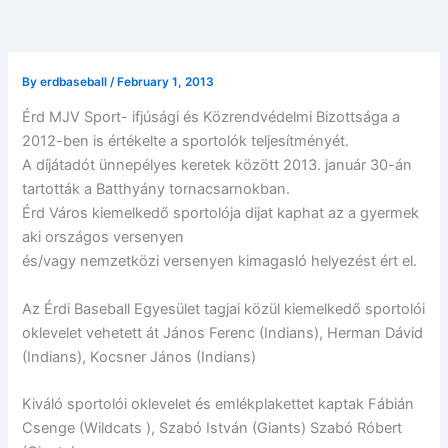
By
erdbaseball
/
February 1, 2013
Érd MJV Sport- ifjúsági és Közrendvédelmi Bizottsága a
2012-ben is értékelte a sportolók teljesítményét.
A díjátadót ünnepélyes keretek között 2013. január 30-án
tartották a Batthyány tornacsarnokban.
Érd Város kiemelkedő sportolója dijat kaphat az a gyermek
aki országos versenyen
és/vagy nemzetközi versenyen kimagasló helyezést ért el.
Az Érdi Baseball Egyesület tagjai közül kiemelkedő sportolói
oklevelet vehetett át János Ferenc (Indians), Herman Dávid
(Indians), Kocsner János (Indians)
Kiváló sportolói oklevelet és emlékplakettet kaptak Fábián
Csenge (Wildcats ), Szabó István (Giants) Szabó Róbert