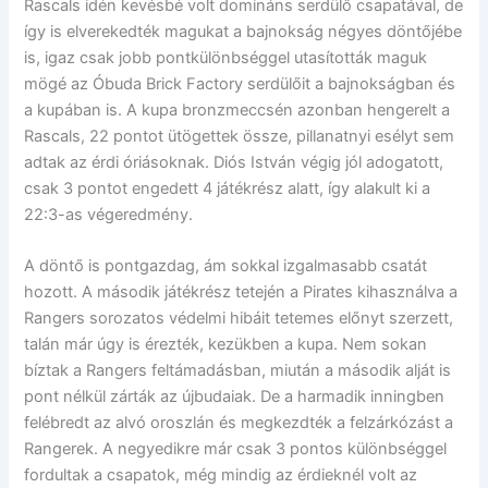
Rascals idén kevésbé volt domináns serdülő csapatával, de
így is elverekedték magukat a bajnokság négyes döntőjébe
is, igaz csak jobb pontkülönbséggel utasították maguk
mögé az Óbuda Brick Factory serdülőit a bajnokságban és
a kupában is. A kupa bronzmeccsén azonban hengerelt a
Rascals, 22 pontot ütögettek össze, pillanatnyi esélyt sem
adtak az érdi óriásoknak. Diós István végig jól adogatott,
csak 3 pontot engedett 4 játékrész alatt, így alakult ki a
22:3-as végeredmény.
A döntő is pontgazdag, ám sokkal izgalmasabb csatát
hozott. A második játékrész tetején a Pirates kihasználva a
Rangers sorozatos védelmi hibáit tetemes előnyt szerzett,
talán már úgy is érezték, kezükben a kupa. Nem sokan
bíztak a Rangers feltámadásban, miután a második alját is
pont nélkül zárták az újbudaiak. De a harmadik inningben
felébredt az alvó oroszlán és megkezdték a felzárkózást a
Rangerek. A negyedikre már csak 3 pontos különbséggel
fordultak a csapatok, még mindig az érdieknél volt az