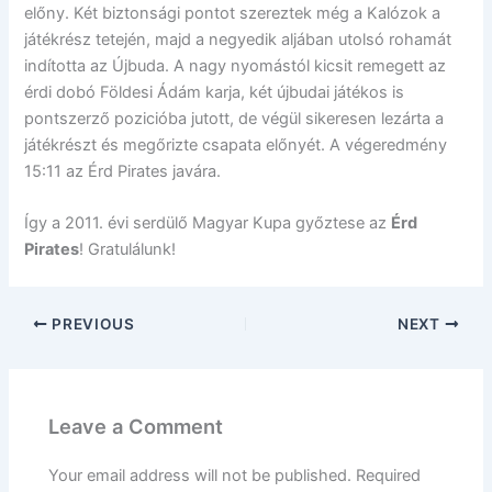
előny. Két biztonsági pontot szereztek még a Kalózok a
játékrész tetején, majd a negyedik aljában utolsó rohamát
indította az Újbuda. A nagy nyomástól kicsit remegett az
érdi dobó Földesi Ádám karja, két újbudai játékos is
pontszerző pozicióba jutott, de végül sikeresen lezárta a
játékrészt és megőrizte csapata előnyét. A végeredmény
15:11 az Érd Pirates javára.
Így a 2011. évi serdülő Magyar Kupa győztese az
Érd
Pirates
! Gratulálunk!
PREVIOUS
NEXT
Leave a Comment
Your email address will not be published.
Required