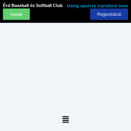
Skip
Érd Baseball és Softball Club
Using sport to transform lives
to
Naptár
Regisztráció
content
Menu