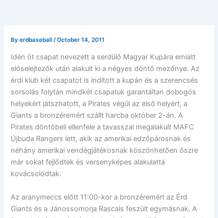
By
erdbaseball
/
October 14, 2011
Idén öt csapat nevezett a serdülő Magyar Kupára emiatt
előselejtezők után alakult ki a négyes döntő mezőnye. Az
érdi klub két csapatot is indított a kupán és a szerencsés
sorsolás folytán mindkét csapatuk garantáltan dobogós
helyekért játszhatott, a Pirates végül az első helyért, a
Giants a bronzéremért szállt harcba október 2-án. A
Pirates döntőbeli ellenfele a tavasszal megalakult MAFC
Újbuda Rangers lett, akik az amerikai edzőpárosnak és
néhány amerikai vendégjátékosnak köszönhetően őszre
már sokat fejlődtek és versenyképes alakulattá
kovácsolódtak.
Az aranymeccs előtt 11:00-kor a bronzéremért az Érd
Giants és a Jánossomorja Rascals feszült egymásnak. A