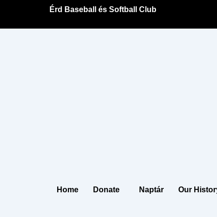
Skip
Érd Baseball és Softball Club
to
content
Home
Donate
Naptár
Our Histor