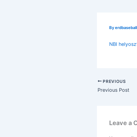
By
erdbasebal
NBI helyosz
PREVIOUS
Previous Post
Leave a