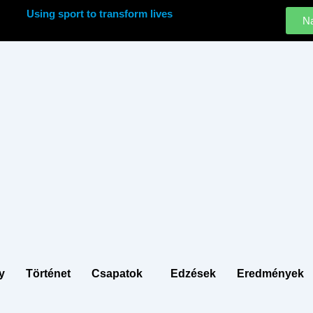
Using sport to transform lives
Na
y
Történet
Csapatok
Edzések
Eredmények