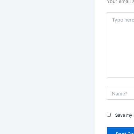
Your email 
Type
here..
Name*
Save my n