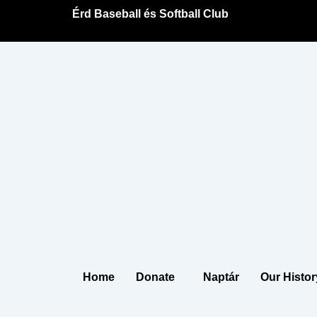
Skip
Érd Baseball és Softball Club
to
content
Home
Donate
Naptár
Our Histor