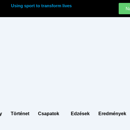
Using sport to transform lives
Na
y
Történet
Csapatok
Edzések
Eredmények