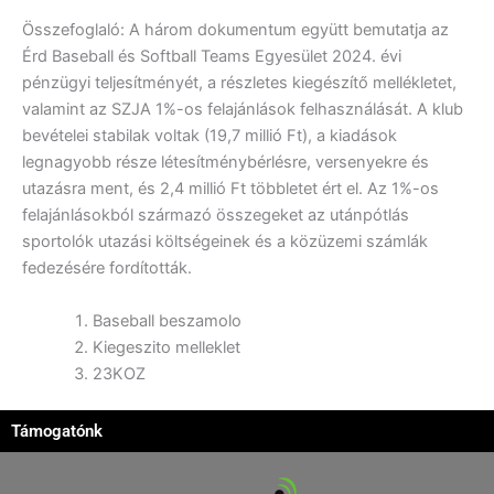
Összefoglaló: A három dokumentum együtt bemutatja az
Érd Baseball és Softball Teams Egyesület 2024. évi
pénzügyi teljesítményét, a részletes kiegészítő mellékletet,
valamint az SZJA 1%-os felajánlások felhasználását. A klub
bevételei stabilak voltak (19,7 millió Ft), a kiadások
legnagyobb része létesítménybérlésre, versenyekre és
utazásra ment, és 2,4 millió Ft többletet ért el. Az 1%-os
felajánlásokból származó összegeket az utánpótlás
sportolók utazási költségeinek és a közüzemi számlák
fedezésére fordították.
Baseball beszamolo
Kiegeszito melleklet
23KOZ
Támogatónk