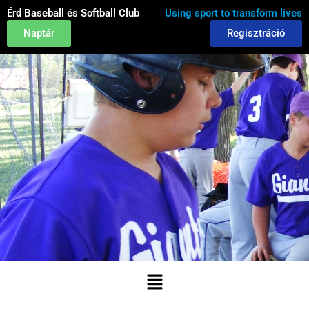
Skip
Érd Baseball és Softball Club
Using sport to transform lives
to
Naptár
Regisztráció
content
Menu