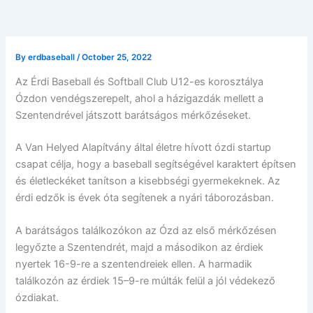
By
erdbaseball
/
October 25, 2022
Az Érdi Baseball és Softball Club U12-es korosztálya
Ózdon vendégszerepelt, ahol a házigazdák mellett a
Szentendrével játszott barátságos mérkőzéseket.
A Van Helyed Alapítvány által életre hívott ózdi startup
csapat célja, hogy a baseball segítségével karaktert építsen
és életleckéket tanítson a kisebbségi gyermekeknek. Az
érdi edzők is évek óta segítenek a nyári táborozásban.
A barátságos találkozókon az Ózd az első mérkőzésen
legyőzte a Szentendrét, majd a másodikon az érdiek
nyertek 16-9-re a szentendreiek ellen. A harmadik
találkozón az érdiek 15–9-re múlták felül a jól védekező
ózdiakat.