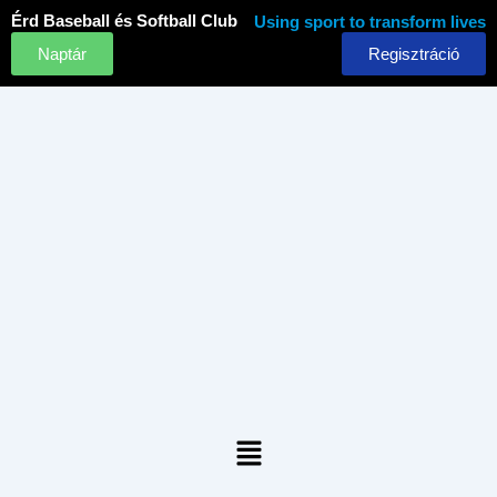
Skip
Érd Baseball és Softball Club
Using sport to transform lives
to
Naptár
Regisztráció
content
Menu