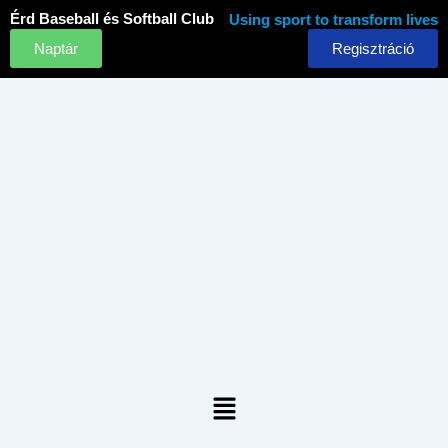
Skip
Érd Baseball és Softball Club
Using sport to transform lives
to
Naptár
Regisztráció
content
Menu