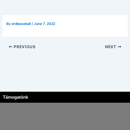
By
erdbaseball
/
June 7, 2022
PREVIOUS
NEXT
Támogatónk