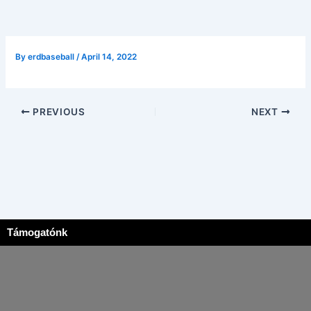
By
erdbaseball
/
April 14, 2022
PREVIOUS
NEXT
Támogatónk