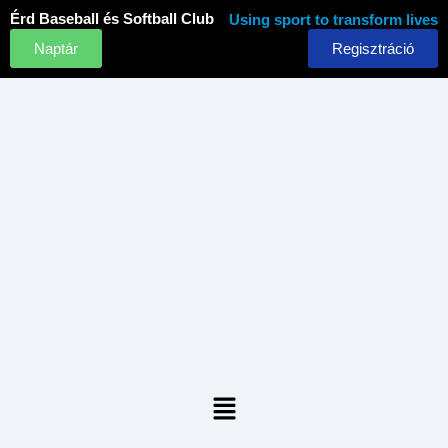
Skip
Érd Baseball és Softball Club
Using sport to transform lives
to
Naptár
Regisztráció
content
Menu