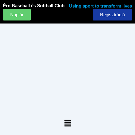
Skip
Érd Baseball és Softball Club
Using sport to transform lives
to
Naptár
Regisztráció
content
Menu