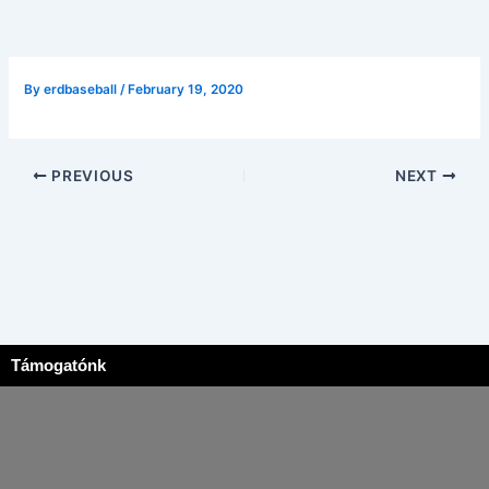
By
erdbaseball
/
February 19, 2020
PREVIOUS
NEXT
Támogatónk