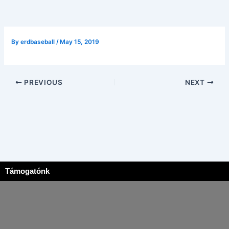
By
erdbaseball
/
May 15, 2019
PREVIOUS
NEXT
Támogatónk