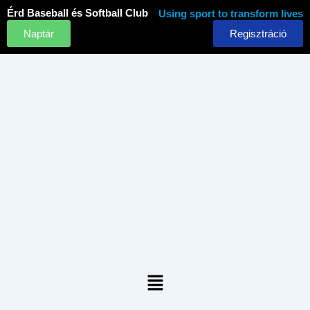
Skip
Érd Baseball és Softball Club
Using sport to transform lives
to
Naptár
Regisztráció
content
Menu