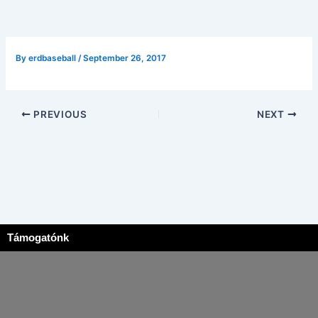
By
erdbaseball
/
September 26, 2017
PREVIOUS
NEXT
Támogatónk