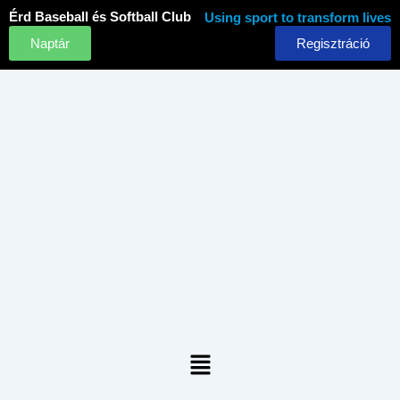
Skip
Érd Baseball és Softball Club
Using sport to transform lives
to
Naptár
Regisztráció
content
Menu