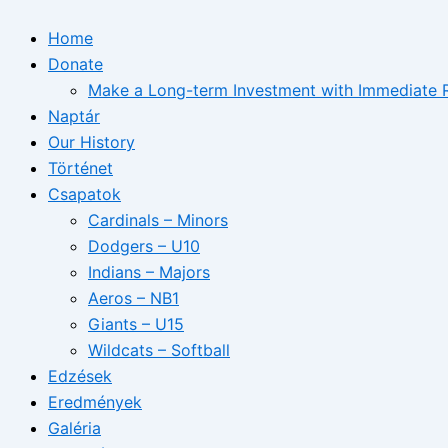
Home
Donate
Make a Long-term Investment with Immediate R
Naptár
Our History
Történet
Csapatok
Cardinals – Minors
Dodgers – U10
Indians – Majors
Aeros – NB1
Giants – U15
Wildcats – Softball
Edzések
Eredmények
Galéria