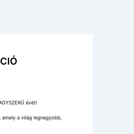
ÁCIÓ
 NAGYSZERŰ évét!
, amely a világ legnagyobb,