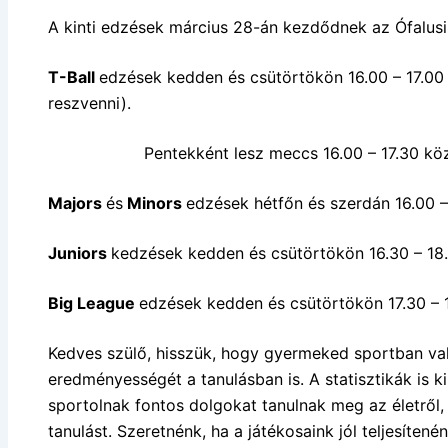
A kinti edzések március 28-án kezdődnek az Ófalusi 
T-Ball
edzések kedden és csütörtökön 16.00 – 17.00
reszvenni).
Pentekként lesz meccs 16.00 – 17.30 kö
Majors
és
Minors
edzések hétfőn és szerdán 16.00 –
Juniors
kedzések kedden és csütörtökön 16.30 – 18.
Big League
edzések kedden és csütörtökön 17.30 – 
Kedves szülő, hisszük, hogy gyermeked sportban val
eredményességét a tanulásban is. A statisztikák is k
sportolnak fontos dolgokat tanulnak meg az életről
tanulást. Szeretnénk, ha a játékosaink jól teljesítené