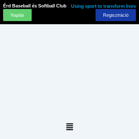
Skip
Érd Baseball és Softball Club
Using sport to transform lives
to
Naptár
Regisztráció
content
Menu