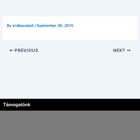
By
erdbaseball
/
September 28, 2015
PREVIOUS
NEXT
Támogatónk